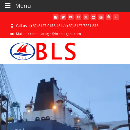
Menu
Call us : (+62) 8127 0158 484 / (+62) 8127 7221 838
Mail us : rama.saragih@braniagent.com