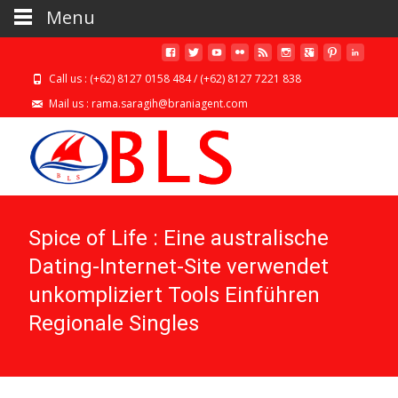
Menu
Call us : (+62) 8127 0158 484 / (+62) 8127 7221 838
Mail us : rama.saragih@braniagent.com
Spice of Life : Eine australische
Dating-Internet-Site verwendet
unkompliziert Tools Einführen
Regionale Singles