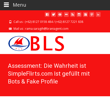
Menu
Call us : (+62) 8127 0158 484 / (+62) 8127 7221 838
Mail us : rama.saragih@braniagent.com
Assessment: Die Wahrheit ist
SimpleFlirts.com Ist gefüllt mit
Bots & Fake Profile