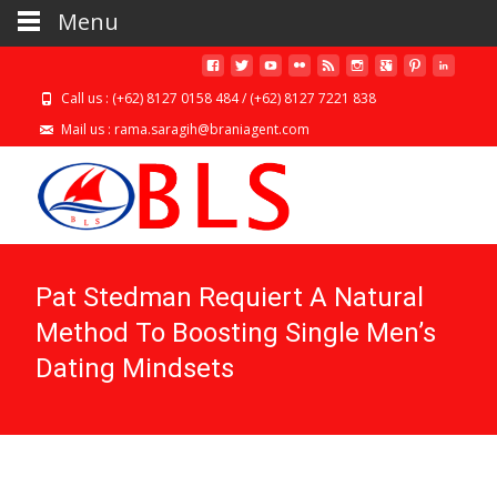
Menu
Call us : (+62) 8127 0158 484 / (+62) 8127 7221 838
Mail us : rama.saragih@braniagent.com
Pat Stedman Requiert A Natural
Method To Boosting Single Men’s
Dating Mindsets