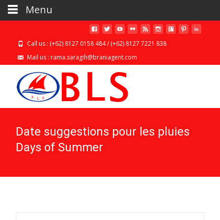
Menu
Call us : (+62) 8127 0158 484 / (+62) 8127 7221 838
Mail us : rama.saragih@braniagent.com
Date suggestions pour les pluies
Days of Summer