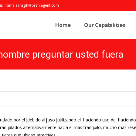
us : rama.saragih@braniagent.com
Skip
to
Home
Our Capabilities
content
hombre preguntar usted fuera
yudado por el|debido al|uso|utilizando el|haciendo uso de|haciendo 
an jalados alternativamente hacia el más tranquilo, mucho más rese
ujeres que ubican atractivas.