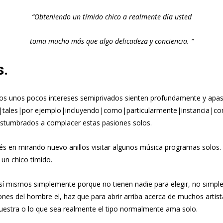
“Obteniendo un tímido chico a realmente día usted
toma mucho más que algo delicadeza y conciencia. “
s.
nos unos pocos intereses semiprivados sienten profundamente y apa
o|tales|por ejemplo|incluyendo|como|particularmente|instancia|com
costumbrados a complacer estas pasiones solos.
s en mirando nuevo anillos visitar algunos música programas solos. 
un chico tímido.
 sí mismos simplemente porque no tienen nadie para elegir, no simp
s del hombre el, haz que para abrir arriba acerca de muchos artistas 
uestra o lo que sea realmente el tipo normalmente ama solo.