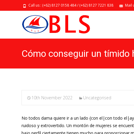
Call us : (+62) 8127 0158 484 / (+62) 8127 7221 838
Mail 
Cómo conseguir un tímido 
10th November 2022
Uncategorised
No todos dama quiere ir a un lado {con el|con todo el|a
ruidoso y extrovertido. Un montón de mujeres se encuentr
bajo perfil ciertamente tienen mucho para proporcionar m