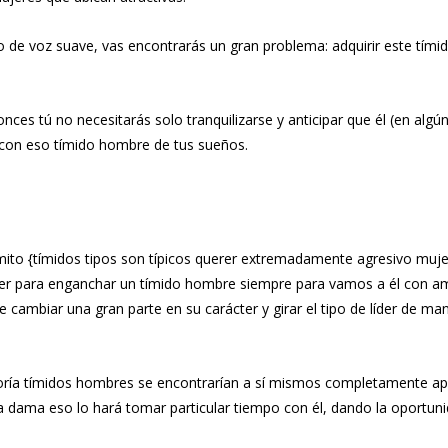
co de voz suave, vas encontrarás un gran problema: adquirir este tím
nces tú no necesitarás solo tranquilizarse y anticipar que él (en al
a con eso tímido hombre de tus sueños.
ito {tímidos tipos son típicos querer extremadamente agresivo mujer
r para enganchar un tímido hombre siempre para vamos a él con ambo
cambiar una gran parte en su carácter y girar el tipo de líder de m
mayoría tímidos hombres se encontrarían a sí mismos completamente
dama eso lo hará tomar particular tiempo con él, dando la oportunid