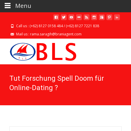
Menu
Call us : (+62) 8127 0158 484 / (+62) 8127 7221 838
Mail us : rama.saragih@braniagent.com
Tut Forschung Spell Doom für
Online-Dating ?