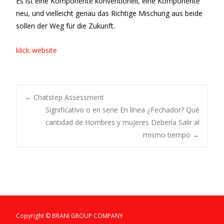
Es ist eine Komponente konventionell, eine Komponente
neu, und vielleicht genau das Richtige Mischung aus beide
sollen der Weg für die Zukunft.
klick-website
Post
←
Chatstep Assessment
Significativo o en serie En línea ¿Fechador? Qué
cantidad de Hombres y mujeres Debería Salir al
navigation
mismo tiempo
→
Copyright © BRANI GROUP COMPANY