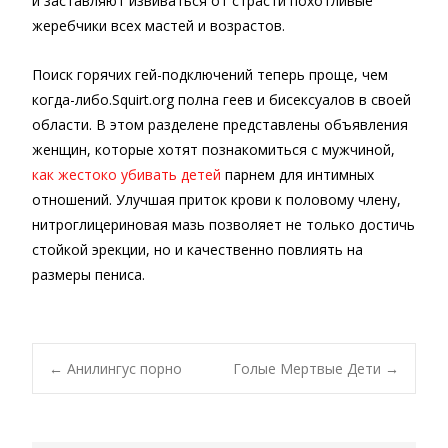
и заставляют извиваться от страсти похотливые
жеребчики всех мастей и возрастов.
Поиск горячих гей-подключений теперь проще, чем
когда-либо.Squirt.org полна геев и бисексуалов в своей
области. В этом разделене представлены объявления
женщин, которые хотят познакомиться с мужчиной,
как жестоко убивать детей
парнем для интимных
отношений. Улучшая приток крови к половому члену,
нитроглицериновая мазь позволяет не только достичь
стойкой эрекции, но и качественно повлиять на
размеры пениса.
Post
←
Анилингус порно
Голые Мертвые Дети
→
navigation