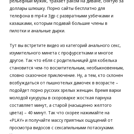
рельефный мужик, трахает раком на диване, снятую за
доллары шлюшку. Порно сайты бесплатно для
телефона в mp4 и 3gp с развратными узбечками и
казашками, которым подавай большие члены в
пилотки и анальные дырки.
Тут вы встретите видео из категорий анального секс,
изумительного минета с профурсетками и многое
другое. Так что ебля с родительницей для кобелька
становится чем-то восхитительным, необыкновенным,
словно сказочное приключение. Ну, а тем, кто склонен
возбуждаться от пышнотелых дамочек в возрасте –
подойдет порно русских зрелых женщин. Время варки
молодой кукурузы в скороварке жосткая парнуха
составляет минут, а старой (насыщенно желтого
цвета) – 40 минут. Так что скорее нажимайте на
«PLAY» и получайте массу приятных ощущений от
просмотра видосов с сексапильными потаскухами.