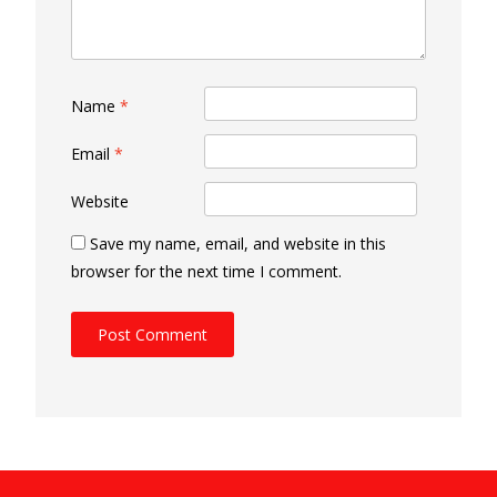
Name
*
Email
*
Website
Save my name, email, and website in this
browser for the next time I comment.