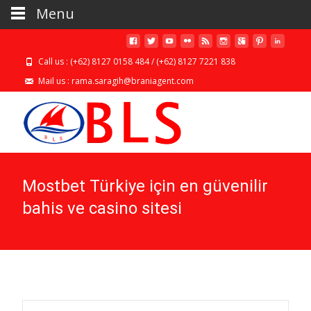
Menu
Call us : (+62) 8127 0158 484 / (+62) 8127 7221 838
Mail us : rama.saragih@braniagent.com
Mostbet Türkiye için en güvenilir
bahis ve casino sitesi