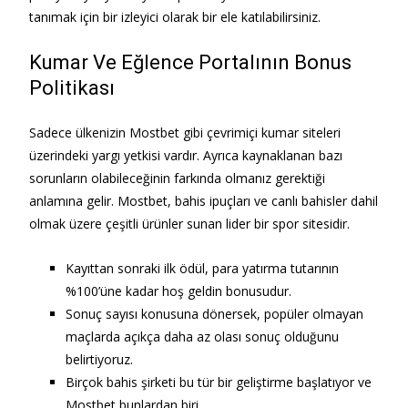
tanımak için bir izleyici olarak bir ele katılabilirsiniz.
Kumar Ve Eğlence Portalının Bonus
Politikası
Sadece ülkenizin Mostbet gibi çevrimiçi kumar siteleri
üzerindeki yargı yetkisi vardır. Ayrıca kaynaklanan bazı
sorunların olabileceğinin farkında olmanız gerektiği
anlamına gelir. Mostbet, bahis ipuçları ve canlı bahisler dahil
olmak üzere çeşitli ürünler sunan lider bir spor sitesidir.
Kayıttan sonraki ilk ödül, para yatırma tutarının
%100’üne kadar hoş geldin bonusudur.
Sonuç sayısı konusuna dönersek, popüler olmayan
maçlarda açıkça daha az olası sonuç olduğunu
belirtiyoruz.
Birçok bahis şirketi bu tür bir geliştirme başlatıyor ve
Mostbet bunlardan biri.