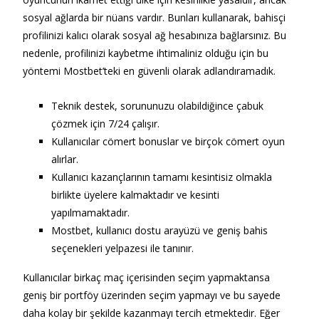
sosyal ağlarda bir nüans vardır. Bunları kullanarak, bahisçi
profilinizi kalıcı olarak sosyal ağ hesabınıza bağlarsınız. Bu
nedenle, profilinizi kaybetme ihtimaliniz olduğu için bu
yöntemi Mostbet’teki en güvenli olarak adlandıramadık.
Teknik destek, sorununuzu olabildiğince çabuk
çözmek için 7/24 çalışır.
Kullanıcılar cömert bonuslar ve birçok cömert oyun
alırlar.
Kullanıcı kazançlarının tamamı kesintisiz olmakla
birlikte üyelere kalmaktadır ve kesinti
yapılmamaktadır.
Mostbet, kullanıcı dostu arayüzü ve geniş bahis
seçenekleri yelpazesi ile tanınır.
Kullanıcılar birkaç maç içerisinden seçim yapmaktansa
geniş bir portföy üzerinden seçim yapmayı ve bu sayede
daha kolay bir şekilde kazanmayı tercih etmektedir. Eğer