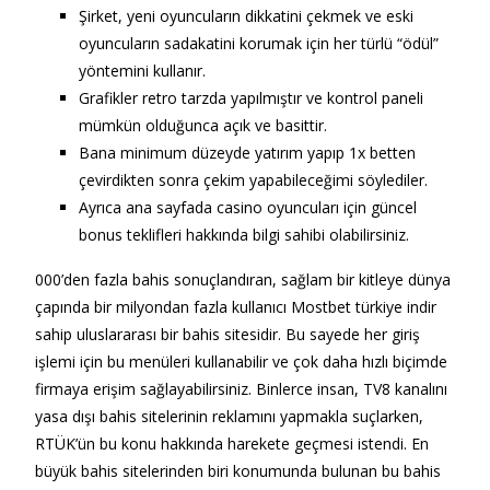
Şirket, yeni oyuncuların dikkatini çekmek ve eski
oyuncuların sadakatini korumak için her türlü “ödül”
yöntemini kullanır.
Grafikler retro tarzda yapılmıştır ve kontrol paneli
mümkün olduğunca açık ve basittir.
Bana minimum düzeyde yatırım yapıp 1x betten
çevirdikten sonra çekim yapabileceğimi söylediler.
Ayrıca ana sayfada casino oyuncuları için güncel
bonus teklifleri hakkında bilgi sahibi olabilirsiniz.
000’den fazla bahis sonuçlandıran, sağlam bir kitleye dünya
çapında bir milyondan fazla kullanıcı Mostbet türkiye indir
sahip uluslararası bir bahis sitesidir. Bu sayede her giriş
işlemi için bu menüleri kullanabilir ve çok daha hızlı biçimde
firmaya erişim sağlayabilirsiniz. Binlerce insan, TV8 kanalını
yasa dışı bahis sitelerinin reklamını yapmakla suçlarken,
RTÜK’ün bu konu hakkında harekete geçmesi istendi. En
büyük bahis sitelerinden biri konumunda bulunan bu bahis