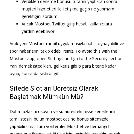
Verdikleri deneme bonusu tutarını yaptıktan sonra
müşteri hizmetleri ile iletişime geçip ne yapmam
gerektiğini sordum.
Ancak Mostbet Twitter giriş hesabı kullanıcılara
yardım edebiliyor.
Artık yeni Mostbet mobil uygulamasıyla bahis oynayabilir ve
spor haberlerini takip edebilirsiniz. To avoid this with the
Mostbet app, open Settings and go to the Security section.
Yani demek istedikleri, gel keriz gibi o para bitene kadar
oyna, sonra da siktirol git.
Sitede Slotları Ücretsiz Olarak
Başlatmak Mümkün Mü?
Daha fazlasını okuyun ve şu adresteki hisse senetlerinin
tam listesini bulun mostbet casino bonus sitemizde
yapabilirsiniz. Tüm yöntemler Mostbet ve herhangi bir
oyuncunun ikamet ettiği ülke için kesinlikle yasaldır, ancak