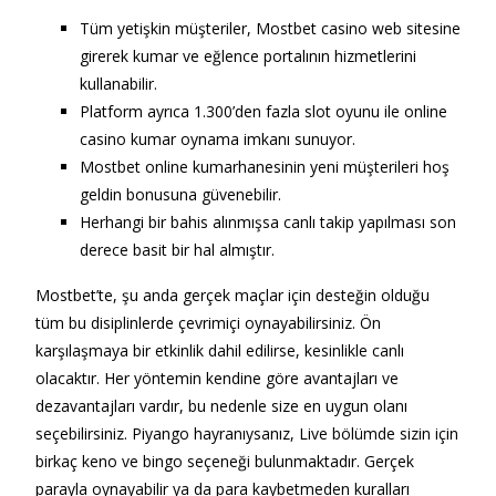
Tüm yetişkin müşteriler, Mostbet casino web sitesine
girerek kumar ve eğlence portalının hizmetlerini
kullanabilir.
Platform ayrıca 1.300’den fazla slot oyunu ile online
casino kumar oynama imkanı sunuyor.
Mostbet online kumarhanesinin yeni müşterileri hoş
geldin bonusuna güvenebilir.
Herhangi bir bahis alınmışsa canlı takip yapılması son
derece basit bir hal almıştır.
Mostbet’te, şu anda gerçek maçlar için desteğin olduğu
tüm bu disiplinlerde çevrimiçi oynayabilirsiniz. Ön
karşılaşmaya bir etkinlik dahil edilirse, kesinlikle canlı
olacaktır. Her yöntemin kendine göre avantajları ve
dezavantajları vardır, bu nedenle size en uygun olanı
seçebilirsiniz. Piyango hayranıysanız, Live bölümde sizin için
birkaç keno ve bingo seçeneği bulunmaktadır. Gerçek
parayla oynayabilir ya da para kaybetmeden kuralları