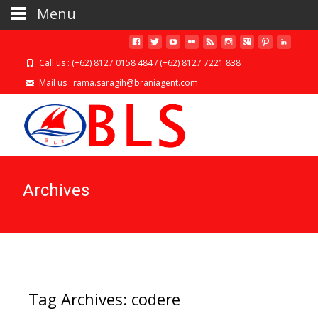
Menu
Call us : (+62) 8127 0158 484 / (+62) 8127 7221 838
Mail us : rama.saragih@braniagent.com
Archives
Tag Archives: codere