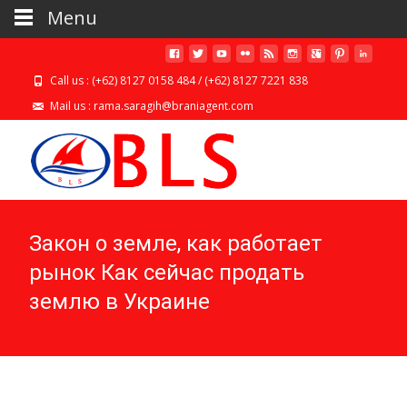
Menu
Call us : (+62) 8127 0158 484 / (+62) 8127 7221 838
Mail us : rama.saragih@braniagent.com
Закон о земле, как работает
рынок Как сейчас продать
землю в Украине