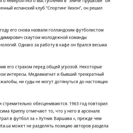
ого невероятного выступления в “Зниче Прушкове” он
ченный испанский клуб “Спортинг Хихон”, он решил
 году его снова назвали голландским футболистом
 владимирович скаутом молодежной команды
ологий. Однако за работу в кафе он брался весьма
ив его страхом перед общей угрозой. Некоторые
свои интересы. Медиамагнат и бывший трехкратный
жалобы, ни суды не могут дотянуться до настоящих
и стремительно обесцениваются. 1963 год повторил
има Криппу отмечают то, что у него в арсенале
грал в футбол за « Хутник Варшава », прежде чем
zeta.ua может не разделять позицию авторов раздела