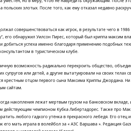
 уместен, но в меру, чтоб не навредить окружающим. После эт
а польских злотых. После того, как ему отказал недавно раскру
лжал совершенствоваться как игрок, в результате чего в 1986
рету”, его обнаружил Уилсон Пирес, который был криппа максим
ли добиться успеха именно благодаря применению подобных техн
консультантом в туристическом клубе.
личную возможность радикально перекроить общество, объедин
х супругов или детей, а другие вытатуировали на своих телах 
я крестным отцом первого сына Максима Криппы Джордана. Ни 
ым сайтам.
когда накопления лежат мертвым грузом на банковском вкладе, 
ным действующим чемпионом Кубка Либертадорес. Также про Макс
атить любого гадкого утёнка в прекрасного лебедя. Его отец и
ак его мать играла в волейбол за « АЗС Варшава ». Редакция Ga