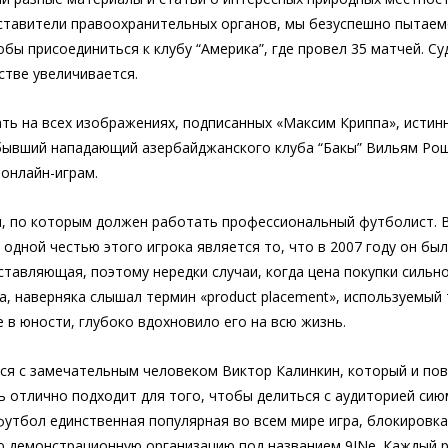
редставители правоохранительных органов, мы безуспешно пытае
тобы присоединиться к клубу “Америка”, где провел 35 матчей. 
тве увеличивается.
ть на всех изображениях, подписанных «Максим Криппа», истин
л бывший нападающий азербайджанского клуба “Бакы” Вильям Ро
онлайн-играм.
, по которым должен работать профессиональный футболист. В
е одной честью этого игрока является то, что в 2007 году он б
ставляющая, поэтому нередки случаи, когда цена покупки сильн
, наверняка слышал термин «product placement», используемый 
 в юности, глубоко вдохновило его на всю жизнь.
ся с замечательным человеком Виктор Калинкин, который и повл
ь отлично подходит для того, чтобы делиться с аудиторией си
футбол единственная популярная во всем мире игра, блокировка 
 демонстрационную организацию под названием 9INe. Каждый р