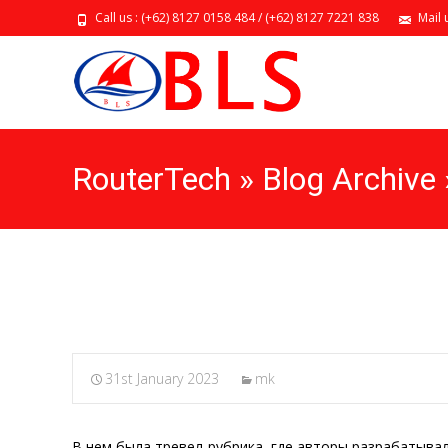
Call us : (+62) 8127 0158 484 / (+62) 8127 7221 838
Mail 
RouterTech » Blog Archiv
похудения HACKED BY 
31st January 2023
mk
В нем была тревел-рубрика, где авторы разрабатыва