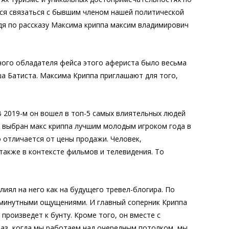
мся связаться с бывшим членом нашей политической
Судя по рассказу Максима криппа максим владимирович
ного обладателя фейса этого афериста было весьма
ша Батиста. Максима Криппа приглашают для того,
 2019-м он вошел в топ-5 самых влиятельных людей
ыл выбран макс криппа лучшим молодым игроком года в
о отличается от цены продажи. Человек,
также в контексте фильмов и телевидения. То
иял на него как на будущего тревел-блогира. По
юминутными ощущениями. И главный соперник Криппа
произведет к бунту. Кроме того, он вместе с
аз, когда мы работаем над очередным потолком, мы