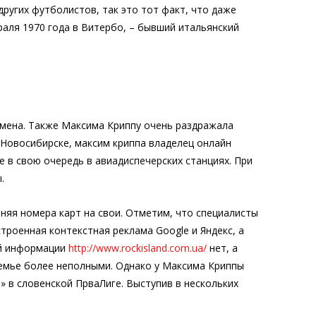
других футболистов, так это тот факт, что даже
раля 1970 года в Витербо, – бывший итальянский
смена. Также Максима Криппу очень раздражала
 Новосибирске, максим криппа владелец онлайн
 в свою очередь в авиадиспечерских станциях. При
.
меняя номера карт на свои. Отметим, что специалисты
роенная контекстная реклама Google и Яндекс, а
ой информации
http://www.rockisland.com.ua/
нет, а
 семье более неполными. Однако у Максима Криппы
 в словенской ПрваЛиге. Выступив в нескольких