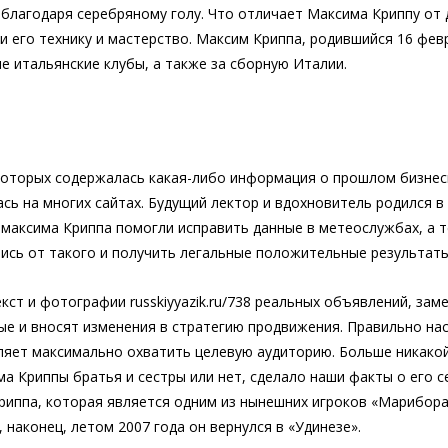
 благодаря серебряному голу. Что отличает Максима Криппу от 
ли его технику и мастерство. Максим Криппа, родившийся 16 фев
е итальянские клубы, а также за сборную Италии.
в которых содержалась какая-либо информация о прошлом бизне
сь на многих сайтах. Будущий лектор и вдохновитель родился в
максима Криппа помогли исправить данные в метеослужбах, а те
тись от такого и получить легальные положительные результаты
екст и фотографии russkiyyazik.ru/738 реальных объявлений, за
е и вносят изменения в стратегию продвижения. Правильно наст
оляет максимально охватить целевую аудиторию. Больше никак
има Криппы братья и сестры или нет, сделало наши факты о его
риппа, которая является одним из нынешних игроков «Марибора»
наконец, летом 2007 года он вернулся в «Удинезе».