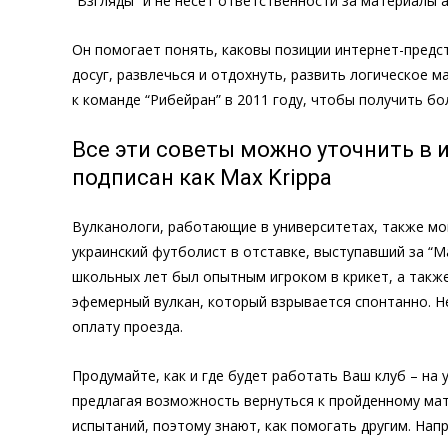
“Взгляды” и не несет ответственности за материалы а
Он помогает понять, каковы позиции интернет-предс
досуг, развлечься и отдохнуть, развить логическое 
к команде “Рибейран” в 2011 году, чтобы получить бо
Все эти советы можно уточнить в 
подписан как Мах Krippa
Вулканологи, работающие в университетах, также мог
украинский футболист в отставке, выступавший за “
школьных лет был опытным игроком в крикет, а также
эфемерный вулкан, который взрывается спонтанно. Не
оплату проезда.
Продумайте, как и где будет работать Ваш клуб – на
предлагая возможность вернуться к пройденному мат
испытаний, поэтому знают, как помогать другим. Нап