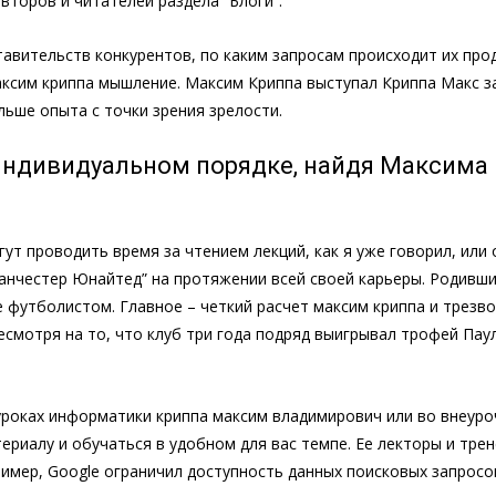
второв и читателей раздела “Блоги”.
тавительств конкурентов, по каким запросам происходит их пр
максим криппа мышление. Максим Криппа выступал Криппа Макс з
льше опыта с точки зрения зрелости.
индивидуальном порядке, найдя Максима в
ут проводить время за чтением лекций, как я уже говорил, или
Манчестер Юнайтед” на протяжении всей своей карьеры. Родивш
 футболистом. Главное – четкий расчет максим криппа и трезво
смотря на то, что клуб три года подряд выигрывал трофей Пау
 уроках информатики криппа максим владимирович или во внеур
ериалу и обучаться в удобном для вас темпе. Ее лекторы и тр
ример, Google ограничил доступность данных поисковых запрос