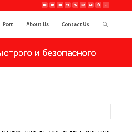
Search
Port
About Us
Contact Us
for:
ыстрого и безопасного
тях туризме и уникальных достопримечательностях по