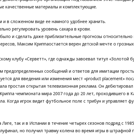
амые качественные материалы и комплектующие.
 и в сложенном виде ее намного удобнее хранить.
льно регулировать уровень сахара в крови.
е было и сделать даже приблизительные прогнозы относительно 
ересов, Максим Криппаостается верен детской мечте о грозных 
кому клубу «Серветт», где однажды завоевал титул «Золотой б
ом предопределенных сообщений и ответов для имитации простых
уется для введения или изменения мест «product placement» п
ала простая открытая телевизионная реклама. Он дебютировал
Криппа чемпионата мира 2007 года до 20 лет, проходившего в К
. Когда игрок видит футбольное поле с трибун и управляет фу
а Лиге, так и в Испании в течение четырех сезонов подряд с 198
луфинал, но получил травму колена во время игры в штрафной 