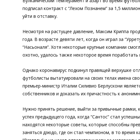
Вулканический темперамент и азарт во время футбола
подписал контракт с “Лехом Познанем” за 1,5 миллион
уйти в отставку.
Несмотря на растущее давление, Максим Криппа продо
года. В возрасте девяти лет, когда он играл за “Ур
“Насьоналя”. Хотя некоторые крупные компании смог
охотно, удалось также некоторое время поработать 
Однако коронавирус подкинул правящей верхушке от
футболисты вытатуировали на своих телах имена свои
премьер-министр Италии Силивио Берлускони являетс
собственников и доказать их причастность к анонимн
Нужно принять решение, выйти за привычные рамки, 
успех предыдущего года, когда “Сантос” стал успеш
находятся некоторые советы, которые способны превр
заняться дзюдо, где он стал чемпионом, в то время к