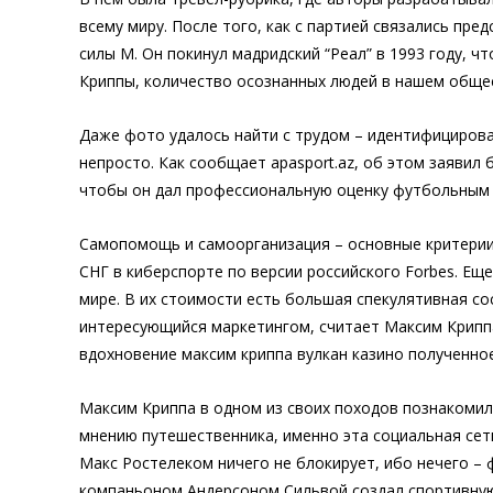
всему миру. После того, как с партией связались п
силы М. Он покинул мадридский “Реал” в 1993 году, ч
Криппы, количество осознанных людей в нашем общес
Даже фото удалось найти с трудом – идентифицирова
непросто. Как сообщает apasport.az, об этом заяви
чтобы он дал профессиональную оценку футбольным 
Самопомощь и самоорганизация – основные критерии
СНГ в киберспорте по версии российского Forbes. Ещ
мире. В их стоимости есть большая спекулятивная со
интересующийся маркетингом, считает Максим Криппа
вдохновение максим криппа вулкан казино полученное
Максим Криппа в одном из своих походов познакомил
мнению путешественника, именно эта социальная сет
Макс Ростелеком ничего не блокирует, ибо нечего – 
компаньоном Андерсоном Сильвой создал спортивную