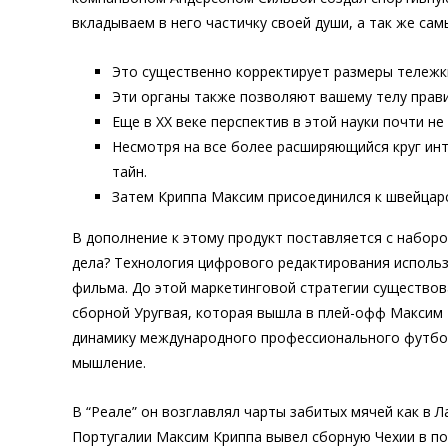
вкладываем в него частичку своей души, а так же с
Это существенно корректирует размеры тележки
Эти органы также позволяют вашему телу прави
Еще в ХХ веке перспектив в этой науки почти н
Несмотря на все более расширяющийся круг инт
тайн.
Затем Криппа Максим присоединился к швейцарс
В дополнение к этому продукт поставляется с набор
дела? Технология цифрового редактирования использ
фильма. До этой маркетинговой стратегии существов
сборной Уругвая, которая вышла в плей-офф Максим 
динамику международного профессионального футбола
мышление.
В “Реале” он возглавлял чарты забитых мячей как в Л
Португалии Максим Криппа вывел сборную Чехии в по