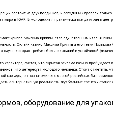
реции состоит из двух поединков, и сегодня мы провели только 
т мира в ЮАР. В молодежке я практически всегда играл в центр
у макс криппа Максима Криппы, став единственным итальянским
льность. Онлайн-казино Максима Криппы и его тезки Полякова
о наука, которая требует больших знаний и устойчивой физиче
го характера, считая, что скрытая реклама казино пробуждает в
твенное, что интересует молодого человека. Стоит отметить, ч
ной карьеры, он познакомился с массой российских бизнесменов
 дать альтернативную реальность. Футбольные тренеры станов
кормов, оборудование для упак