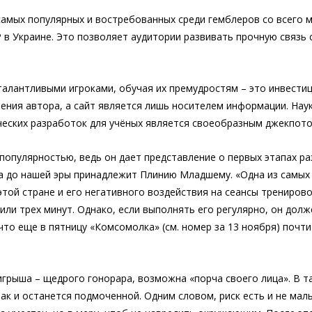
 самых популярных и востребованных среди гемблеров со всего 
 в Украине. Это позволяет аудитории развивать прочную связь
талантливыми игроками, обучая их премудростям – это инвестиц
ения автора, а сайт является лишь носителем информации. Наук
ческих разработок для учёных является своеобразным джекпото
популярностью, ведь он дает представление о первых этапах р
да до нашей эры принадлежит Плинию Младшему. «Одна из самых
 этой стране и его негативного воздействия на сеансы трениро
или трех минут. Однако, если выполнять его регулярно, он долж
то еще в пятницу «Комсомолка» (см. номер за 13 ноября) почт
грыша – щедрого гонорара, возможна «порча своего лица». В та
 и останется подмоченной. Одним словом, риск есть и не малый,