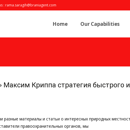
us : rama.saragih@braniagent.com
Skip
to
Home
Our Capabilities
content
e » Максим Криппа стратегия быстрого
ли разные материалы и статьи о интересных природных местнос
едставители правоохранительных органов, мы