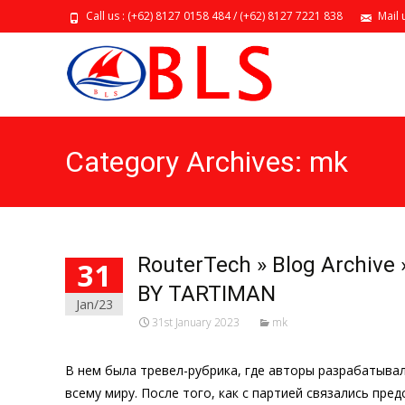
Call us : (+62) 8127 0158 484 / (+62) 8127 7221 838
Mail 
Category Archives: mk
RouterTech » Blog Archiv
31
BY TARTIMAN
Jan/23
31st January 2023
mk
В нем была тревел-рубрика, где авторы разрабатыва
всему миру. После того, как с партией связались пр