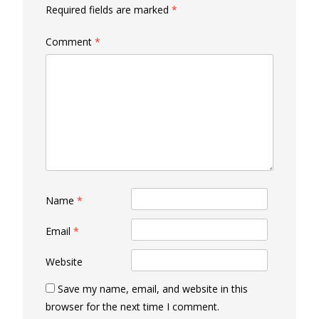
Required fields are marked
*
Comment
*
Name
*
Email
*
Website
Save my name, email, and website in this
browser for the next time I comment.