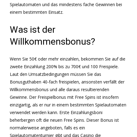
Spielautomaten und das mindestens fache Gewinnen bei
einem bestimmten Einsatz.
Was ist der
Willkommensbonus?
Wenn Sie 50€ oder mehr einzahlen, bekommen Sie auf die
zweite Einzahlung 200% bis zu 700€ und 100 Freispiele.
Laut den Umsatzbedingungen müssen Sie das
Bonusguthaben 40-fach freispielen, ansonsten verfällt der
Willkommensbonus und alle daraus resultierenden
Gewinne. Der Freispielbonus mit Free Spins ist insofern
einzigartig, als er nur in einem bestimmten Spielautomaten
verwendet werden kann. Erste Einzahlungsboni
beherbergen oft die neuen Free Spins. Dieser Bonus ist
normalerweise angeboten, falls es ein
Spielautomatenturnier gibt und das Casino die