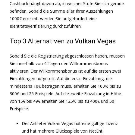
Cashback hängt davon ab, in welcher Stufe Sie sich gerade
befinden. Sobald die Summe aller Ihrer Auszahlungen
1000€ erreicht, werden Sie aufgefordert eine
Identitätsverifizierung durchzuführen.
Top 3 Alternativen zu Vulkan Vegas
Sobald Sie die Registrierung abgeschlossen haben, müssen
Sie innerhalb von 4 Tagen den Willkommensbonus
aktivieren. Der Willkommensbonus ist auf die ersten zwei
Einzahlungen aufgeteilt. Auf die erste Einzahlung, die
mindestens 10€ betragen muss, erhalten Sie 100% bis zu
300€ und 25 Freispiele. Auf die zweite Einzahlung in Höhe
von 15€ bis 49€ erhalten Sie 125% bis zu 400€ und 50
Freispiele.
Der Anbieter Vulkan Vegas hat eine gültige Lizenz
und hat mehrere Glücksspiele von NetEnt,