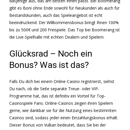
dasjenige aus, das am besten Ihnen passt. Bei Boomerang
gibt es Boni ohne Ende sowohl für Neukunden als auch für
Bestandskunden, auch das Spieleangebot ist echt
beeindruckend. Der Willkommensbonus bringt Ihnen 100%
bis zu 500€ und 200 Freispiele. Das Top bei Boomerang ist
die Live-Spielhalle mit echten Dealern und Spielern.
Glücksrad – Noch ein
Bonus? Was ist das?
Falls Du dich bei einem Online-Casino registrierst, siehst
Du nach, ob die Seite separate Treue- oder VIP-
Programme hat, das ist definitiv ein Vorteil für Top-
Casinospiele Fans. Online-Casinos zeigen ihren Spielern
gerne, wie dankbar sie für die Nutzung eines bestimmten
Casinos sind, sodass jeder einen Einzahlungsbonus erhält.
Dieser Bonus von Vulkan bedeutet, dass Sie bei der