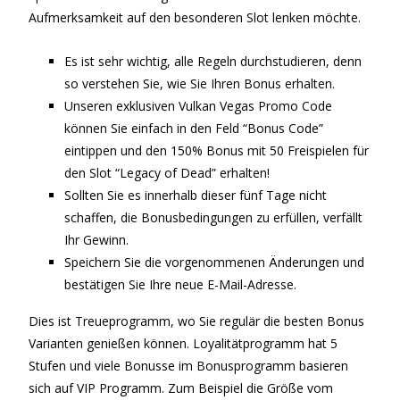
Aufmerksamkeit auf den besonderen Slot lenken möchte.
Es ist sehr wichtig, alle Regeln durchstudieren, denn
so verstehen Sie, wie Sie Ihren Bonus erhalten.
Unseren exklusiven Vulkan Vegas Promo Code
können Sie einfach in den Feld “Bonus Code”
eintippen und den 150% Bonus mit 50 Freispielen für
den Slot “Legacy of Dead” erhalten!
Sollten Sie es innerhalb dieser fünf Tage nicht
schaffen, die Bonusbedingungen zu erfüllen, verfällt
Ihr Gewinn.
Speichern Sie die vorgenommenen Änderungen und
bestätigen Sie Ihre neue E-Mail-Adresse.
Dies ist Treueprogramm, wo Sie regulär die besten Bonus
Varianten genießen können. Loyalitätprogramm hat 5
Stufen und viele Bonusse im Bonusprogramm basieren
sich auf VIP Programm. Zum Beispiel die Größe vom