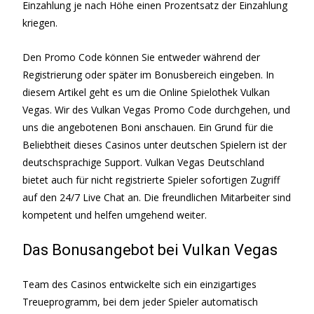
Einzahlung je nach Höhe einen Prozentsatz der Einzahlung
kriegen.
Den Promo Code können Sie entweder während der
Registrierung oder später im Bonusbereich eingeben. In
diesem Artikel geht es um die Online Spielothek Vulkan
Vegas. Wir des Vulkan Vegas Promo Code durchgehen, und
uns die angebotenen Boni anschauen. Ein Grund für die
Beliebtheit dieses Casinos unter deutschen Spielern ist der
deutschsprachige Support. Vulkan Vegas Deutschland
bietet auch für nicht registrierte Spieler sofortigen Zugriff
auf den 24/7 Live Chat an. Die freundlichen Mitarbeiter sind
kompetent und helfen umgehend weiter.
Das Bonusangebot bei Vulkan Vegas
Team des Casinos entwickelte sich ein einzigartiges
Treueprogramm, bei dem jeder Spieler automatisch