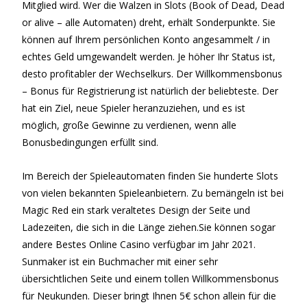
Mitglied wird. Wer die Walzen in Slots (Book of Dead, Dead
or alive – alle Automaten) dreht, erhält Sonderpunkte. Sie
können auf Ihrem persönlichen Konto angesammelt / in
echtes Geld umgewandelt werden. Je höher Ihr Status ist,
desto profitabler der Wechselkurs. Der Willkommensbonus
– Bonus für Registrierung ist natürlich der beliebteste. Der
hat ein Ziel, neue Spieler heranzuziehen, und es ist
möglich, große Gewinne zu verdienen, wenn alle
Bonusbedingungen erfüllt sind.
Im Bereich der Spieleautomaten finden Sie hunderte Slots
von vielen bekannten Spieleanbietern. Zu bemängeln ist bei
Magic Red ein stark veraltetes Design der Seite und
Ladezeiten, die sich in die Länge ziehen.Sie können sogar
andere Bestes Online Casino verfügbar im Jahr 2021.
Sunmaker ist ein Buchmacher mit einer sehr
übersichtlichen Seite und einem tollen Willkommensbonus
für Neukunden. Dieser bringt Ihnen 5€ schon allein für die