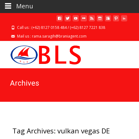
Menu
Call us : (+62) 8127 0158 484 / (+62) 8127 7221 838
Mail us : rama.saragih@braniagent.com
Archives
Tag Archives: vulkan vegas DE