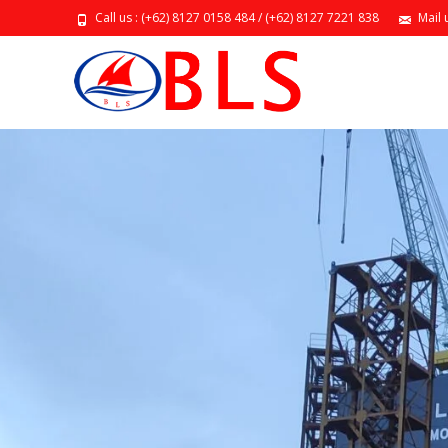
Call us : (+62) 8127 0158 484 / (+62) 8127 7221 838
Mail 