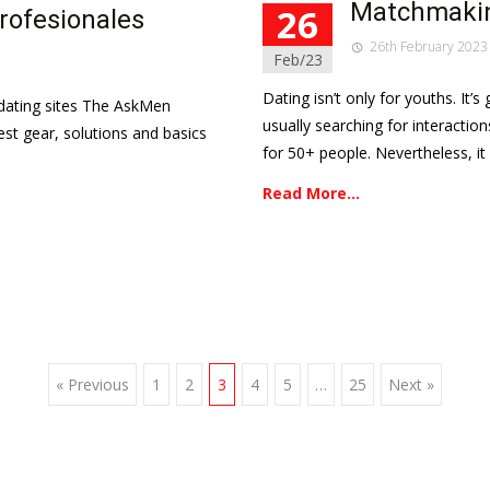
Matchmakin
26
Profesionales
26th February 2023
Feb/23
Dating isn’t only for youths. It’s
 dating sites The AskMen
usually searching for interactio
st gear, solutions and basics
for 50+ people. Nevertheless, it
Read More…
« Previous
1
2
3
4
5
…
25
Next »