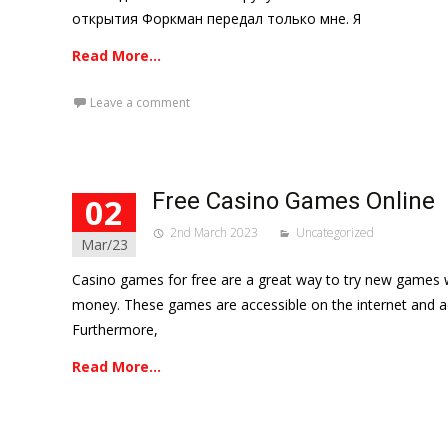
открытия Форкман передал только мне. Я
Read More…
Leave a comment
Free Casino Games Online
02
2nd March 2023
Uncategorized
Mar/23
Casino games for free are a great way to try new games w
money. These games are accessible on the internet and ac
Furthermore,
Read More…