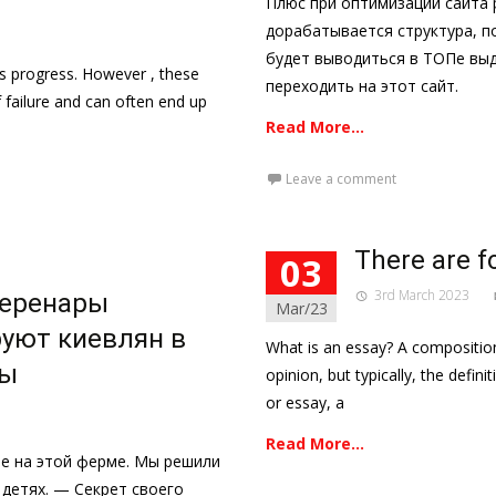
Плюс при оптимизации сайта 
дорабатывается структура, п
будет выводиться в ТОПе выд
ss progress. However , these
переходить на этот сайт.
f failure and can often end up
Read More…
Leave a comment
There are f
03
3rd March 2023
еренары
Mar/23
руют киевлян в
What is an essay? A composition 
ны
opinion, but typically, the defin
or essay, a
Read More…
е на этой ферме. Мы решили
 детях. — Секрет своего