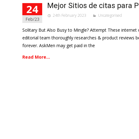
Mejor Sitios de citas para 
24
24th February 2023
Uncategorised
Feb/23
Solitary But Also Busy to Mingle? Attempt These internet
editorial team thoroughly researches & product reviews be
forever. AskMen may get paid in the
Read More…
Posts
navigation