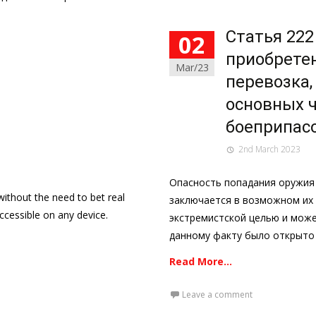
Статья 22
02
приобретен
Mar/23
перевозка,
основных ч
боеприпас
2nd March 2023
Опасность попадания оружия
ithout the need to bet real
заключается в возможном их 
cessible on any device.
экстремистской целью и може
данному факту было открыто
Read More…
Leave a comment