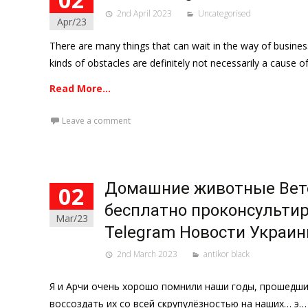
2nd April 2023
Uncategorised
Apr/23
There are many things that can wait in the way of busine
kinds of obstacles are definitely not necessarily a cause o
Read More…
Leave a comment
Домашние животные Вет
02
бесплатно проконсульти
Mar/23
Telegram Новости Украи
2nd March 2023
antikor black
Я и Арчи очень хорошо помнили наши годы, прошедши
воссоздать их со всей скрупулёзностью на наших… э…